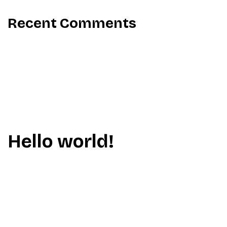
Recent Comments
Aucun commentaire à afficher.
Hello world!
par
Clesueur
septembre 9, 2021
Welcome to WordPress. This is your first post. Edit or delete
it, then start writing!