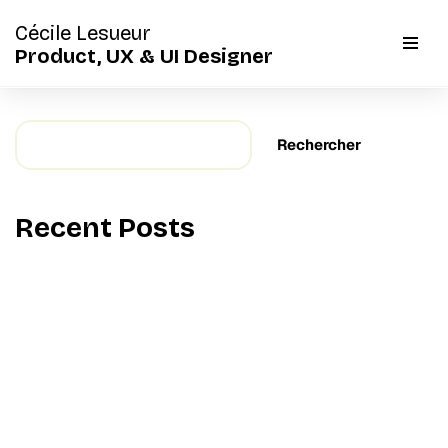
Cécile Lesueur
Aller
Product, UX & UI Designer
au
contenu
Rechercher
Rechercher
Recent Posts
Protégé : ANS
Protégé : Sephora
Protégé : Minoterie Forest
Protégé : Seiko Boutique
Protégé : Grand Seiko